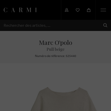
Togg
navi
EXP
RECHERCHER
Marc O'polo
Pull beige
Numéro de réfèrence: 525440