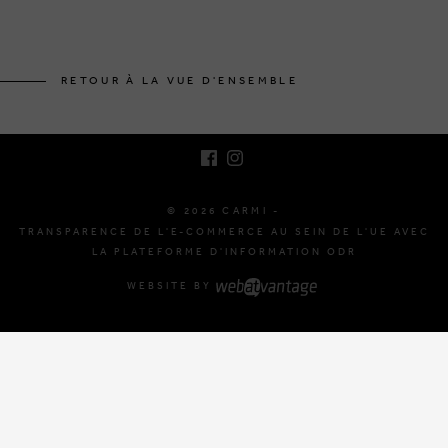
BRUSSELSESTEENWEG 129
1980 ZEMST, BELGIQUE
RETOUR À LA VUE D'ENSEMBLE
E. INFO@CARMI.BE
T. +32 (0)16 61 71 60
© 2026 CARMI -
TRANSPARENCE DE L'E-COMMERCE AU SEIN DE L'UE AVEC
LA PLATEFORME D'INFORMATION ODR
WEBSITE BY