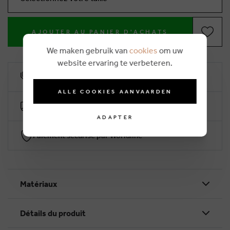
AJOUTER AU PANIER D'ACHATS
We maken gebruik van
cookies
om uw
website ervaring te verbeteren.
10% remise de fidélité
ALLE COOKIES AANVAARDEN
Livraison gratuite dès €50 (2-4 jours ouvrables)
ADAPTER
Paiement sécurisé par Worldline
Matériaux
Détails du produit