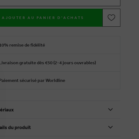
AJOUTER AU PANIER D'ACHATS
10% remise de fidélité
Livraison gratuite dès €50 (2-4 jours ouvrables)
Paiement sécurisé par Worldline
ériaux
ails du produit