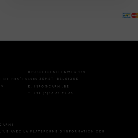
BRUSSELSESTEENWEG 129
1980 ZEMST, BELGIQUE
ENT POSÉES
ES
E. INFO@CARMI.BE
T. +32 (0)16 61 71 60
CARMI -
L'UE AVEC LA PLATEFORME D'INFORMATION ODR