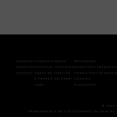
MARQUES
CHÈQUE-CADEAU
RETOURNER
MAGASINS
PERSONAL SHOPPING
QUESTIONS FRÉQUEMM
CONTACT
CARTE DE FIDÉLITÉ
CONDITIONS GÉNÉRAL
À PROPOS DE CARMI
COOKIES
JOBS
DISCLAIMER
© 2026 
TRANSPARENCE DE L'E-COMMERCE AU SEIN DE 