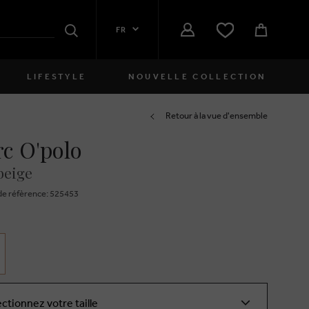
FR
Rechercher
LIFESTYLE
NOUVELLE COLLECTION
Femmes
Retour à la vue d'ensemble
c O'polo
close
Filles
beige
close
Garçons
e réfèrence: 525453
close
Hommes
close
ectionnez votre taille