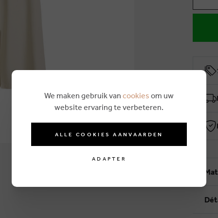
We maken gebruik van
cookies
om uw
website ervaring te verbeteren.
ALLE COOKIES AANVAARDEN
ADAPTER
Mat
Dét