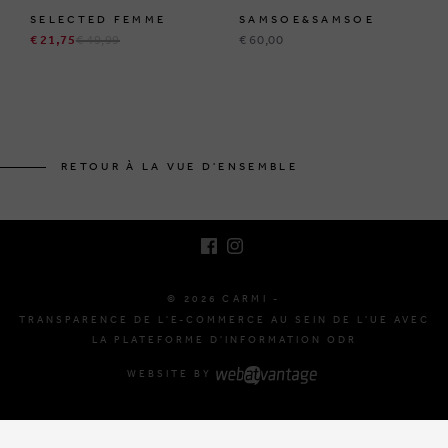
SELECTED FEMME
SAMSOE&SAMSOE
€ 21,75
€ 49,99
€ 60,00
BRUSSELSESTEENWEG 129
1980 ZEMST, BELGIQUE
RETOUR À LA VUE D'ENSEMBLE
E. INFO@CARMI.BE
T. +32 (0)16 61 71 60
© 2026 CARMI -
TRANSPARENCE DE L'E-COMMERCE AU SEIN DE L'UE AVEC
LA PLATEFORME D'INFORMATION ODR
WEBSITE BY