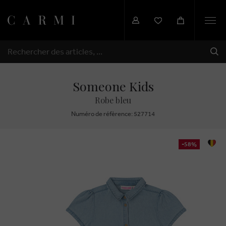
Togg
navi
EXP
RECHERCHER
Someone Kids
Robe bleu
Numéro de réfèrence: 527714
-58%