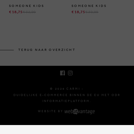
SOMEONE KIDS
SOMEONE KIDS
€ 18,75
€ 32,99
€ 18,75
€ 39,99
BRUSSELSESTEENWEG 129
1980 ZEMST, BELGIË
TERUG NAAR OVERZICHT
E. INFO@CARMI.BE
T. +32 (0)16 61 71 60
© 2026 CARMI -
DUIDELIJKE E-COMMERCE BINNEN DE EU MET ODR
INFORMATIEPLATFORM.
WEBSITE BY