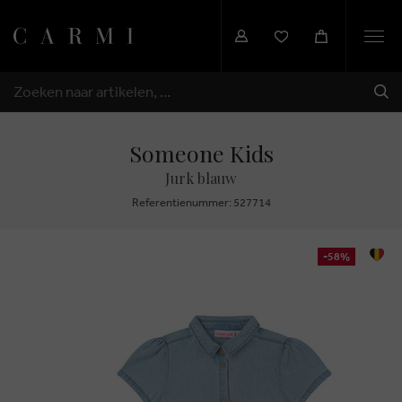
Togg
navi
VER
ZOEKEN
Someone Kids
Jurk blauw
Referentienummer: 527714
-58%