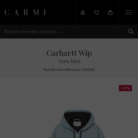
Togg
navi
EXP
RECHERCHER
Carhartt Wip
Veste bleu
Numéro de réfèrence: 526096
-57%