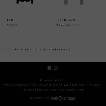
ICHI
MARCCAIN
€ 49,95
€ 179,25
€ 399,00
BRUSSELSESTEENWEG 129
1980 ZEMST, BELGIQUE
RETOUR À LA VUE D'ENSEMBLE
E. INFO@CARMI.BE
T. +32 (0)16 61 71 60
© 2026 CARMI -
TRANSPARENCE DE L'E-COMMERCE AU SEIN DE L'UE AVEC
LA PLATEFORME D'INFORMATION ODR
WEBSITE BY