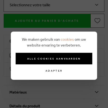
Sélectionnez votre taille
AJOUTER AU PANIER D'ACHATS
We maken gebruik van
cookies
om uw
10% remise de fidélité
website ervaring te verbeteren.
Livraison gratuite dès €50 (2-4 jours ouvrables)
ALLE COOKIES AANVAARDEN
Paiement sécurisé par Worldline
ADAPTER
Matériaux
Détails du produit