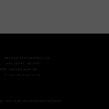
BRUSSELSESTEENWEG 129
1980 ZEMST, BELGIË
DEN
E. INFO@CARMI.BE
T. +32 (0)16 61 71 60
 EU MET ODR INFORMATIEPLATFORM.