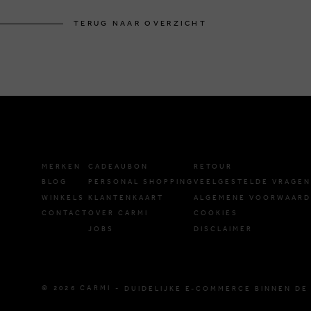
TERUG NAAR OVERZICHT
MERKEN
CADEAUBON
RETOUR
BLOG
PERSONAL SHOPPING
VEELGESTELDE VRAGEN
WINKELS
KLANTENKAART
ALGEMENE VOORWAAR
CONTACT
OVER CARMI
COOKIES
JOBS
DISCLAIMER
© 2026 CARMI -
DUIDELIJKE E-COMMERCE BINNEN DE