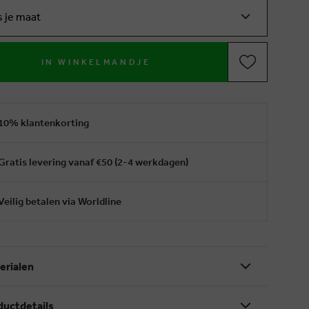
s je maat
IN WINKELMANDJE
10% klantenkorting
Gratis levering vanaf €50 (2-4 werkdagen)
Veilig betalen via Worldline
erialen
ductdetails