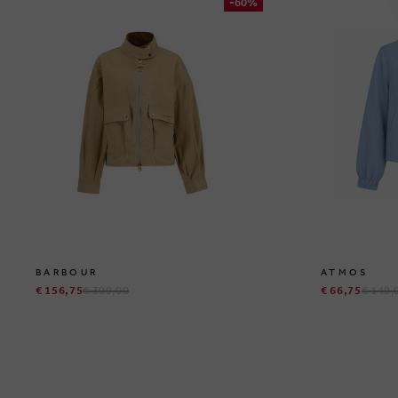
-60%
BARBOUR
ATMOS
€ 156,75
€ 399,00
€ 66,75
€ 149,