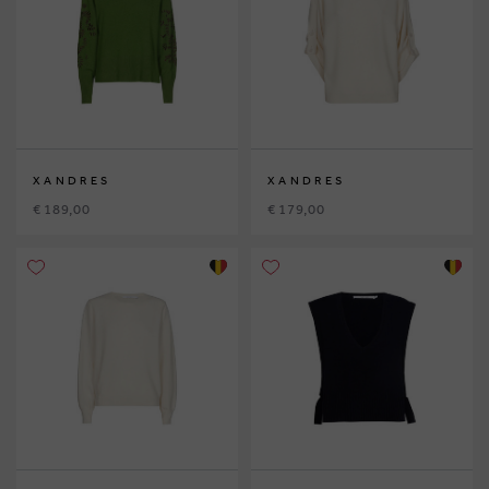
XANDRES
XANDRES
€ 189,00
€ 179,00