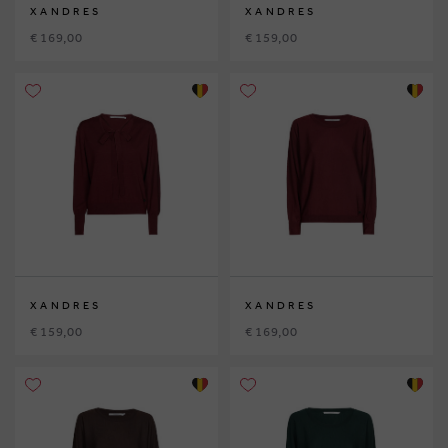
XANDRES
XANDRES
€ 169,00
€ 159,00
XANDRES
XANDRES
€ 159,00
€ 169,00