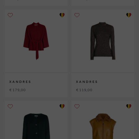
XANDRES
XANDRES
€ 179,00
€ 119,00