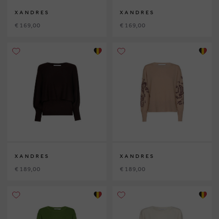
XANDRES
XANDRES
€ 169,00
€ 169,00
XANDRES
XANDRES
€ 189,00
€ 189,00