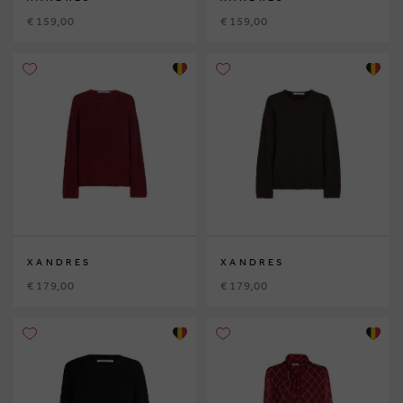
€ 159,00
€ 159,00
XANDRES
XANDRES
€ 179,00
€ 179,00