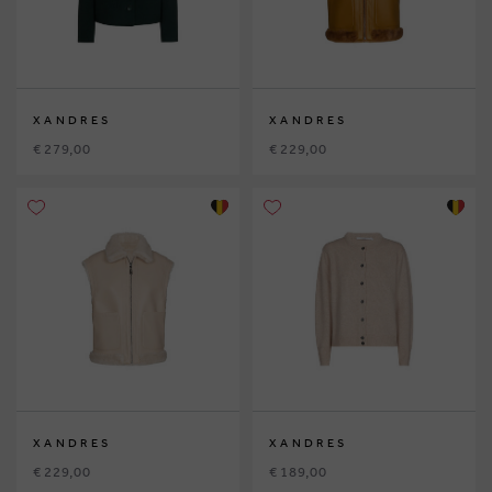
XANDRES
XANDRES
€ 279,00
€ 229,00
XANDRES
XANDRES
€ 229,00
€ 189,00