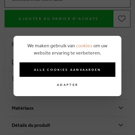
AJOUTER AU PANIER D'ACHATS
10% remise de fidélité
We maken gebruik van
cookies
om uw
website ervaring te verbeteren.
Livraison gratuite dès €50 (2-4 jours ouvrables)
ALLE COOKIES AANVAARDEN
Paiement sécurisé par Worldline
ADAPTER
Matériaux
Détails du produit