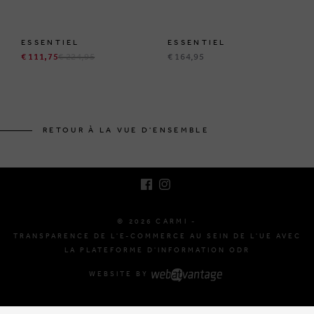
ESSENTIEL
ESSENTIEL
€ 111,75
€ 224,95
€ 164,95
BRUSSELSESTEENWEG 129
1980 ZEMST, BELGIQUE
RETOUR À LA VUE D'ENSEMBLE
E. INFO@CARMI.BE
T. +32 (0)16 61 71 60
© 2026 CARMI -
TRANSPARENCE DE L'E-COMMERCE AU SEIN DE L'UE AVEC
LA PLATEFORME D'INFORMATION ODR
WEBSITE BY