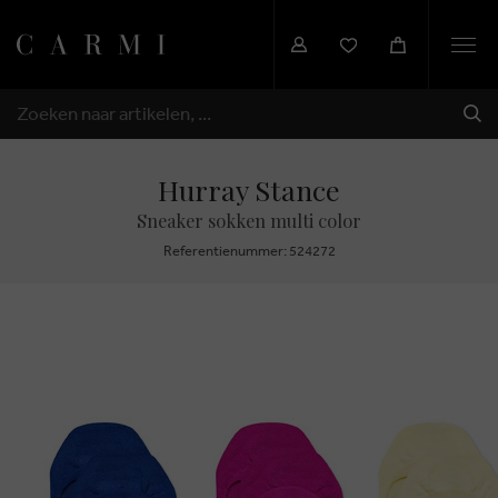
Togg
navi
VER
ZOEKEN
Hurray Stance
Sneaker sokken multi color
Referentienummer: 524272