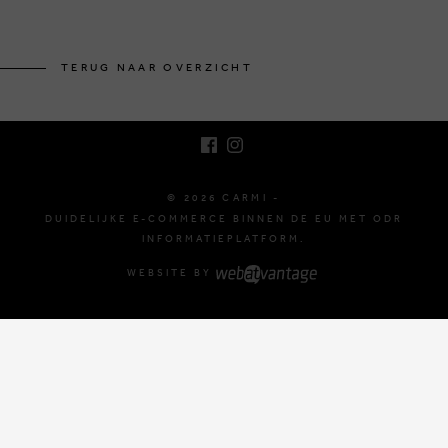
BRUSSELSESTEENWEG 129
1980 ZEMST, BELGIË
TERUG NAAR OVERZICHT
E. INFO@CARMI.BE
T. +32 (0)16 61 71 60
© 2026 CARMI -
DUIDELIJKE E-COMMERCE BINNEN DE EU MET ODR
INFORMATIEPLATFORM.
WEBSITE BY