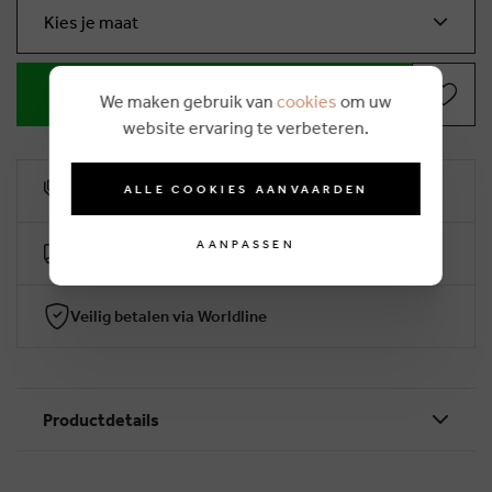
Kies je maat
IN WINKELMANDJE
We maken gebruik van
cookies
om uw
website ervaring te verbeteren.
10% klantenkorting
ALLE COOKIES AANVAARDEN
AANPASSEN
Gratis levering vanaf €50 (2-4 werkdagen)
Veilig betalen via Worldline
Productdetails