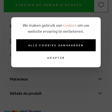
AJOUTER AU PANIER D'ACHATS
We maken gebruik van
cookies
om uw
10% remise de fidélité
website ervaring te verbeteren.
Livraison gratuite dès €50 (2-4 jours ouvrables)
ALLE COOKIES AANVAARDEN
Paiement sécurisé par Worldline
ADAPTER
Matériaux
Détails du produit