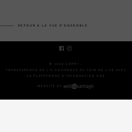
BRUSSELSESTEENWEG 129
1980 ZEMST, BELGIQUE
RETOUR À LA VUE D'ENSEMBLE
E. INFO@CARMI.BE
T. +32 (0)16 61 71 60
© 2026 CARMI -
TRANSPARENCE DE L'E-COMMERCE AU SEIN DE L'UE AVEC
LA PLATEFORME D'INFORMATION ODR
WEBSITE BY