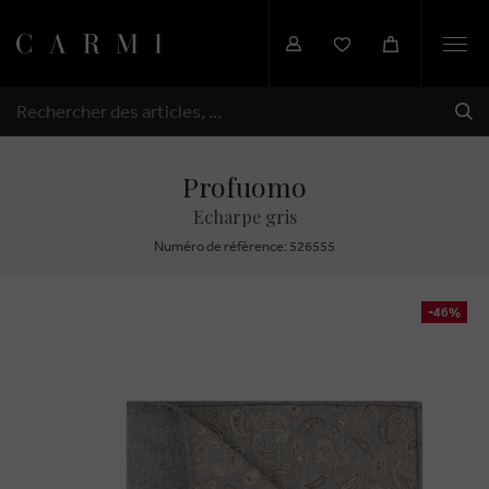
Togg
navi
EXP
RECHERCHER
Profuomo
Echarpe gris
Numéro de réfèrence: 526555
-46%