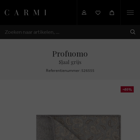
Togg
navi
VER
ZOEKEN
Profuomo
Sjaal grijs
Referentienummer: 526555
-46%