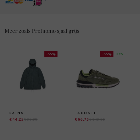
Meer zoals Profuomo sjaal grijs
-55%
-55%
Eco
RAINS
LACOSTE
€ 44,25
€ 99,90
€ 66,75
€ 149,95