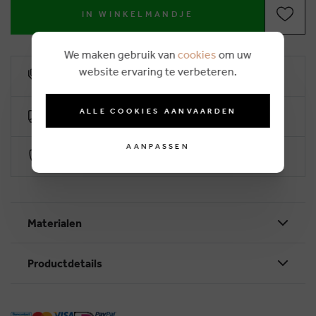
IN WINKELMANDJE
We maken gebruik van
cookies
om uw
website ervaring te verbeteren.
10% klantenkorting
ALLE COOKIES AANVAARDEN
Gratis levering vanaf €50 (2-4 werkdagen)
AANPASSEN
Veilig betalen via Worldline
Materialen
Productdetails