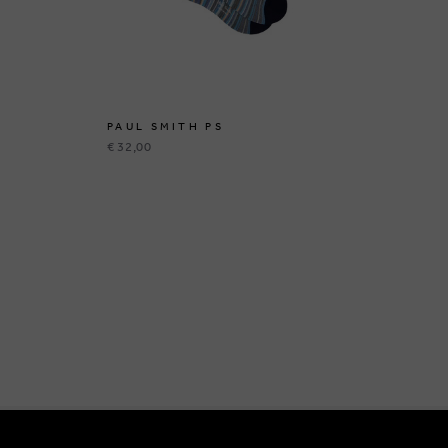
PAUL SMITH PS
PA
€ 32,00
€ 2