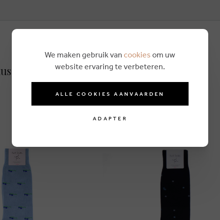
We maken gebruik van
cookies
om uw
website ervaring te verbeteren.
usettes bleu
ALLE COOKIES AANVAARDEN
ADAPTER
Eco