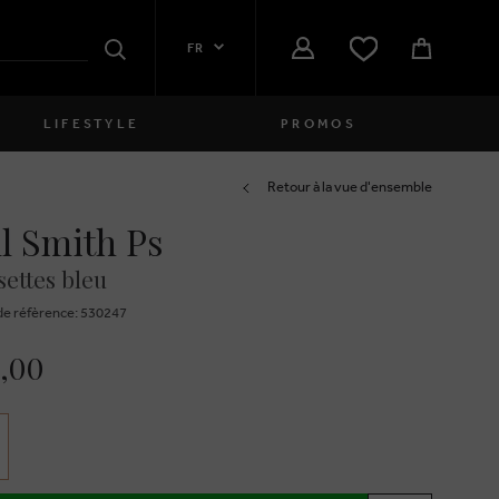
FR
Rechercher
LIFESTYLE
PROMOS
Femmes
Retour à la vue d'ensemble
l Smith Ps
close
Filles
ettes bleu
close
Garçons
e réfèrence: 530247
close
Hommes
0,00
close