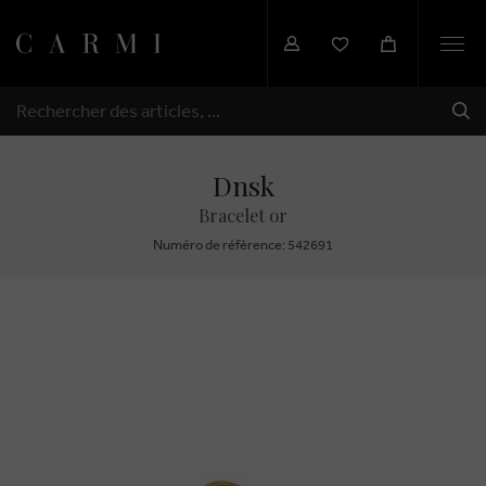
Togg
navi
EXP
RECHERCHER
Dnsk
Bracelet or
Numéro de réfèrence: 542691