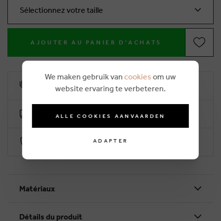
Sélectionnez votre taille
AJOUTER AU PANIER D'ACHATS
We maken gebruik van
cookies
om uw
10% remise de fidélité
website ervaring te verbeteren.
Livraison gratuite dès €50 (2-4 jours ouvrables)
ALLE COOKIES AANVAARDEN
Paiement sécurisé par Worldline
ADAPTER
Matériaux
Détails du produit