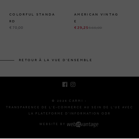
COLORFUL STANDA
AMERICAN VINTAG
RD
E
€ 70,00
€ 29,25
€ 65,00
BRUSSELSESTEENWEG 129
1980 ZEMST, BELGIQUE
RETOUR À LA VUE D'ENSEMBLE
E. INFO@CARMI.BE
T. +32 (0)16 61 71 60
© 2026 CARMI -
TRANSPARENCE DE L'E-COMMERCE AU SEIN DE L'UE AVEC
LA PLATEFORME D'INFORMATION ODR
WEBSITE BY