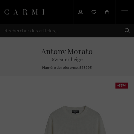
Togg
navi
EXP
RECHERCHER
Antony Morato
Sweater beige
Numéro de réfèrence: 528295
-53%