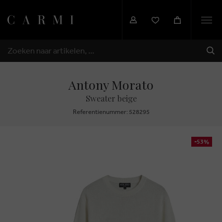
Togg
navi
VER
ZOEKEN
Antony Morato
Sweater beige
Referentienummer: 528295
-53%