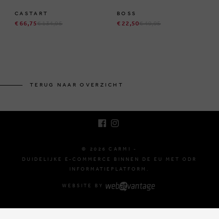
CASTART
BOSS
€ 66,75
€ 134,95
€ 22,50
€ 49,95
BRUSSELSESTEENWEG 129
1980 ZEMST, BELGIË
TERUG NAAR OVERZICHT
E. INFO@CARMI.BE
T. +32 (0)16 61 71 60
© 2026 CARMI -
DUIDELIJKE E-COMMERCE BINNEN DE EU MET ODR
INFORMATIEPLATFORM.
WEBSITE BY