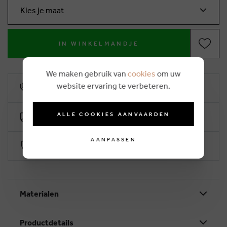
Kies je maat
IN WINKELMANDJE
We maken gebruik van
cookies
om uw
website ervaring te verbeteren.
10% klantenkorting
ALLE COOKIES AANVAARDEN
Gratis levering vanaf €50 (2-4 werkdagen)
AANPASSEN
Veilig betalen via Worldline
Materialen
Productdetails