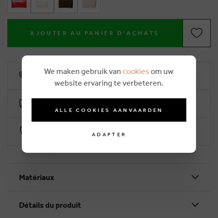
AJOUTER AU PANIER D'ACHATS
We maken gebruik van
cookies
om uw
10% remise de fidélité
website ervaring te verbeteren.
Livraison gratuite dès €50 (2-4 jours ouvrables)
ALLE COOKIES AANVAARDEN
Paiement sécurisé par Worldline
ADAPTER
Matériaux
Détails du produit