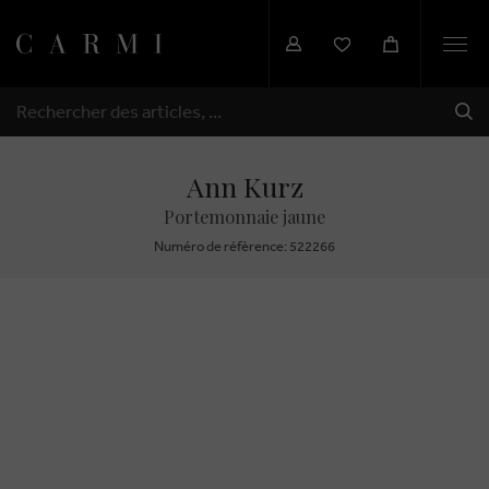
Togg
navi
EXP
RECHERCHER
Ann Kurz
Portemonnaie jaune
Numéro de réfèrence: 522266