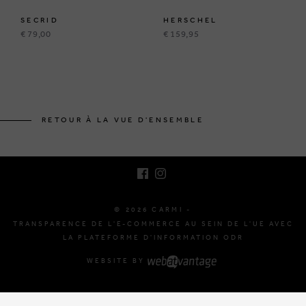
SECRID
HERSCHEL
€ 79,00
€ 159,95
BRUSSELSESTEENWEG 129
1980 ZEMST, BELGIQUE
RETOUR À LA VUE D'ENSEMBLE
E. INFO@CARMI.BE
T. +32 (0)16 61 71 60
© 2026 CARMI -
TRANSPARENCE DE L'E-COMMERCE AU SEIN DE L'UE AVEC
LA PLATEFORME D'INFORMATION ODR
WEBSITE BY