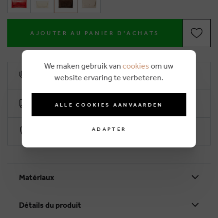
AJOUTER AU PANIER D'ACHATS
We maken gebruik van
cookies
om uw
10% remise de fidélité
website ervaring te verbeteren.
Livraison gratuite dès €50 (2-4 jours ouvrables)
ALLE COOKIES AANVAARDEN
ADAPTER
Paiement sécurisé par Worldline
Matériaux
Détails du produit