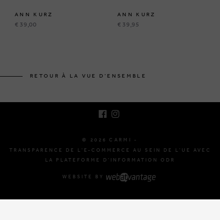
ANN KURZ
ANN KURZ
€ 39,00
€ 39,95
BRUSSELSESTEENWEG 129
1980 ZEMST, BELGIQUE
RETOUR À LA VUE D'ENSEMBLE
E. INFO@CARMI.BE
T. +32 (0)16 61 71 60
© 2026 CARMI -
TRANSPARENCE DE L'E-COMMERCE AU SEIN DE L'UE AVEC
LA PLATEFORME D'INFORMATION ODR
WEBSITE BY