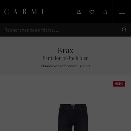
Togg
navi
EXP
RECHERCHER
Brax
Pantalon 36 inch bleu
Numéro de réfèrence: 540358
-54%