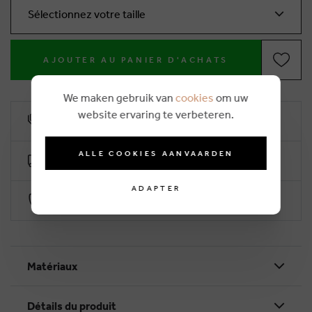
Sélectionnez votre taille
AJOUTER AU PANIER D'ACHATS
We maken gebruik van
cookies
om uw
website ervaring te verbeteren.
10% remise de fidélité
ALLE COOKIES AANVAARDEN
Livraison gratuite dès €50 (2-4 jours ouvrables)
ADAPTER
Paiement sécurisé par Worldline
Matériaux
Détails du produit