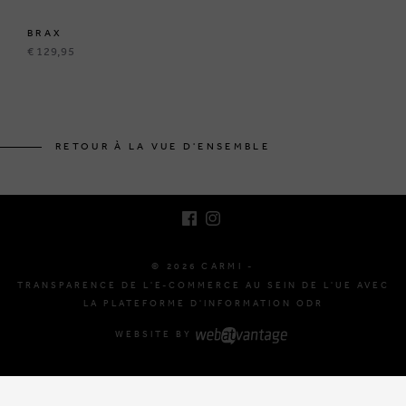
BRAX
€ 129,95
BRUSSELSESTEENWEG 129
1980 ZEMST, BELGIQUE
RETOUR À LA VUE D'ENSEMBLE
E. INFO@CARMI.BE
T. +32 (0)16 61 71 60
© 2026 CARMI -
TRANSPARENCE DE L'E-COMMERCE AU SEIN DE L'UE AVEC
LA PLATEFORME D'INFORMATION ODR
WEBSITE BY