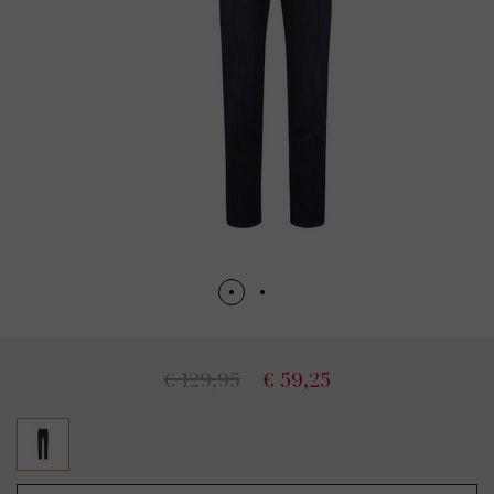
€ 129,95
€ 59,25