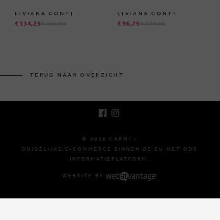
LIVIANA CONTI
LIVIANA CONTI
€ 134,25
€ 259,95
€ 96,75
€ 224,95
BRUSSELSESTEENWEG 129
1980 ZEMST, BELGIË
TERUG NAAR OVERZICHT
E. INFO@CARMI.BE
T. +32 (0)16 61 71 60
© 2026 CARMI -
DUIDELIJKE E-COMMERCE BINNEN DE EU MET ODR
INFORMATIEPLATFORM.
WEBSITE BY