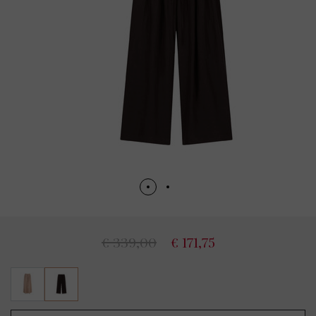
€ 339,00
€ 171,75