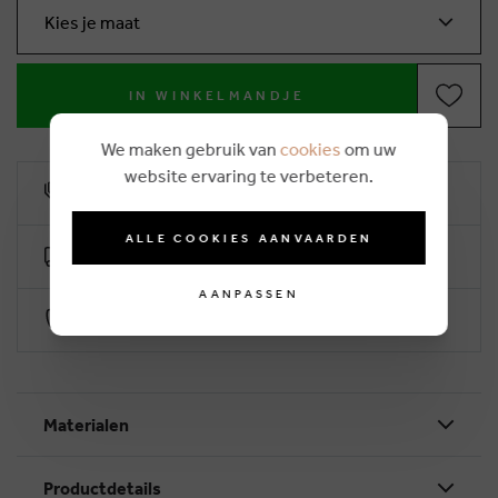
Kies je maat
IN WINKELMANDJE
We maken gebruik van
cookies
om uw
website ervaring te verbeteren.
10% klantenkorting
ALLE COOKIES AANVAARDEN
Gratis levering vanaf €50 (2-4 werkdagen)
AANPASSEN
Veilig betalen via Worldline
Materialen
Productdetails