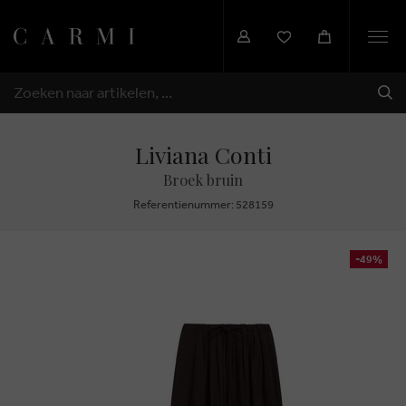
Togg
navi
VER
ZOEKEN
Liviana Conti
Broek bruin
Referentienummer: 528159
-49%