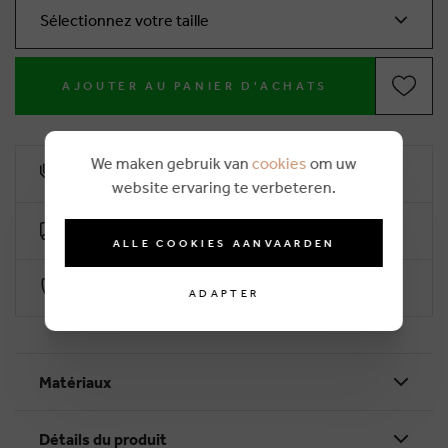
Sélectionnez votre taille
AJOUTER AU PANIER D'ACHATS
We maken gebruik van
cookies
om uw
10% remise de fidélité
website ervaring te verbeteren.
Livraison gratuite dès €50 (2-4 jours ouvrables)
ALLE COOKIES AANVAARDEN
Paiement sécurisé par Worldline
ADAPTER
Matériaux
Détails du produit