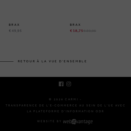
BRAX
BRAX
€ 49,95
€ 18,75
€ 39,95
BRUSSELSESTEENWEG 129
1980 ZEMST, BELGIQUE
RETOUR À LA VUE D'ENSEMBLE
E. INFO@CARMI.BE
T. +32 (0)16 61 71 60
© 2026 CARMI -
TRANSPARENCE DE L'E-COMMERCE AU SEIN DE L'UE AVEC
LA PLATEFORME D'INFORMATION ODR
WEBSITE BY