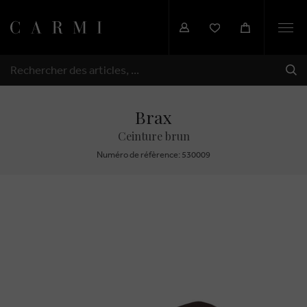
Togg
navi
EXP
RECHERCHER
Brax
Ceinture brun
Numéro de réfèrence: 530009