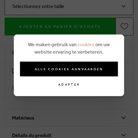
Sélectionnez votre taille
AJOUTER AU PANIER D'ACHATS
We maken gebruik van
cookies
om uw
website ervaring te verbeteren.
10% remise de fidélité
ALLE COOKIES AANVAARDEN
Livraison gratuite dès €50 (2-4 jours ouvrables)
ADAPTER
Paiement sécurisé par Worldline
Matériaux
Détails du produit