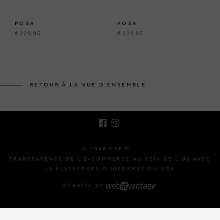
POSA
POSA
€ 229,95
€ 229,95
BRUSSELSESTEENWEG 129
1980 ZEMST, BELGIQUE
RETOUR À LA VUE D'ENSEMBLE
E. INFO@CARMI.BE
T. +32 (0)16 61 71 60
© 2026 CARMI -
TRANSPARENCE DE L'E-COMMERCE AU SEIN DE L'UE AVEC
LA PLATEFORME D'INFORMATION ODR
WEBSITE BY