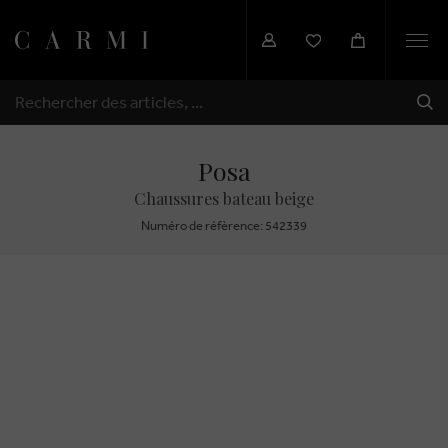
Togg
navi
EXP
RECHERCHER
Posa
Chaussures bateau beige
Numéro de réfèrence: 542339