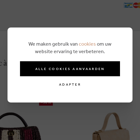
We maken gebruik van
cookies
om uw
website ervaring te verbeteren.
c à main bleu
ALLE COOKIES AANVAARDEN
ADAPTER
-54%