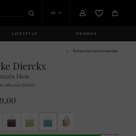
FR
Rechercher
LIFESTYLE
PROMOS
Femmes
Retour à la vue d'ensemble
ke Dierckx
close
Filles
 main bleu
close
Garçons
e réfèrence: 530170
close
Hommes
49,00
close