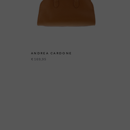
ANDREA CARDONE
MI
€ 169,95
€ 4