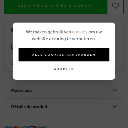
AJOUTER AU PANIER D'ACHATS
10% remise de fidélité
We maken gebruik van
cookies
om uw
website ervaring te verbeteren.
Livraison gratuite dès €50 (2-4 jours ouvrables)
ALLE COOKIES AANVAARDEN
Paiement sécurisé par Worldline
ADAPTER
Matériaux
Détails du produit