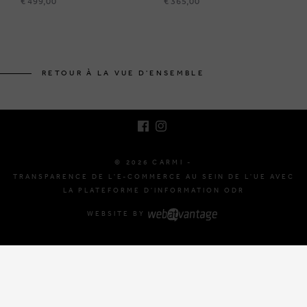
€ 499,00
€ 365,00
BRUSSELSESTEENWEG 129
1980 ZEMST, BELGIQUE
RETOUR À LA VUE D'ENSEMBLE
E. INFO@CARMI.BE
T. +32 (0)16 61 71 60
© 2026 CARMI -
TRANSPARENCE DE L'E-COMMERCE AU SEIN DE L'UE AVEC
LA PLATEFORME D'INFORMATION ODR
WEBSITE BY