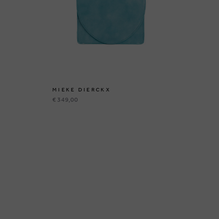
MIEKE DIERCKX
MI
€ 349,00
€ 3