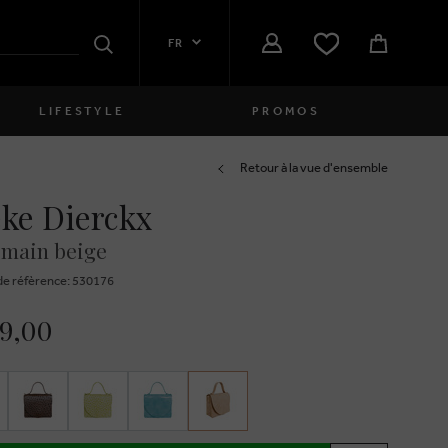
FR
Rechercher
LIFESTYLE
PROMOS
Femmes
Retour à la vue d'ensemble
ke Dierckx
close
Filles
 main beige
close
Garçons
e réfèrence: 530176
close
Hommes
49,00
close