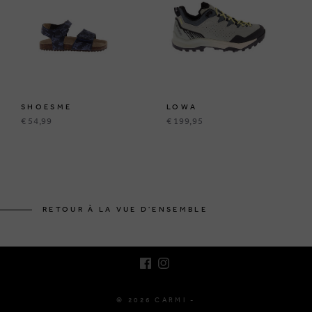
SHOESME
LOWA
€ 54,99
€ 199,95
BRUSSELSESTEENWEG 129
1980 ZEMST, BELGIQUE
RETOUR À LA VUE D'ENSEMBLE
E. INFO@CARMI.BE
T. +32 (0)16 61 71 60
© 2026 CARMI -