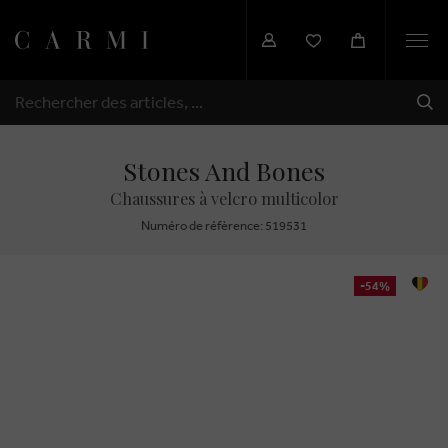
Togg
navi
EXP
RECHERCHER
Stones And Bones
Chaussures à velcro multicolor
Numéro de réfèrence: 519531
-54%