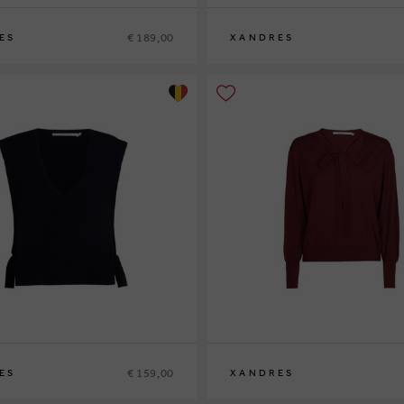
€ 189,00
ES
XANDRES
XS
S
M
L
XL
€ 159,00
ES
XANDRES
XS
S
M
L
XL