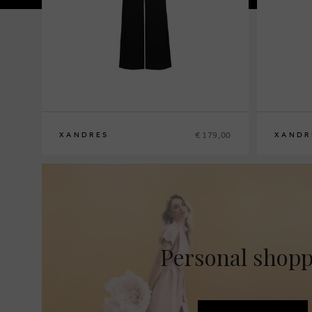
€ 179,00
XANDRES
XANDR
36
38
40
42
44
46
48
36
38
40
4
Personal shop