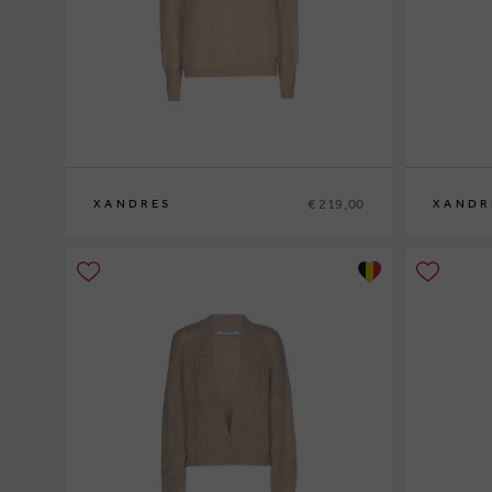
€ 219,00
XANDRES
XANDR
XS
S
M
L
XL
XS
S
M
L
XL