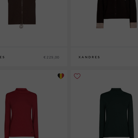
€ 229,00
ES
XANDRES
XS
S
M
L
XL