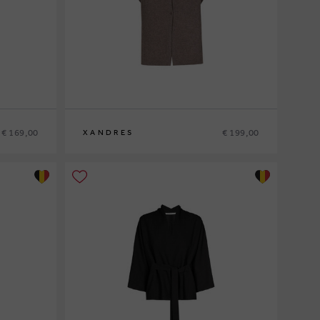
€ 169,00
€ 199,00
XANDRES
XS
S
M
L
XL