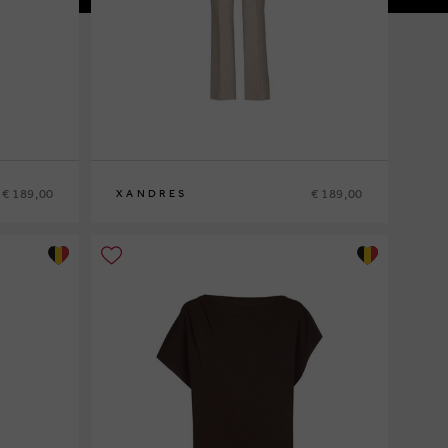
€ 189,00
€ 189,00
XANDRES
36
38
40
42
44
46
48