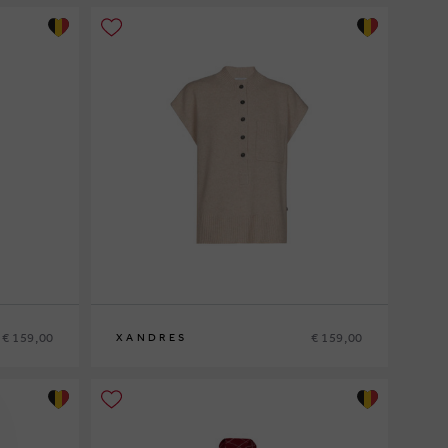
€ 159,00
€ 159,00
XANDRES
XS
S
M
L