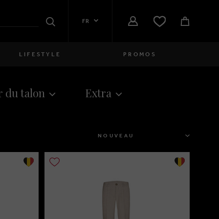
FR
Rechercher
LIFESTYLE
PROMOS
Femmes
 du talon
Extra
close
Filles
close
Garçons
TRIER
close
Hommes
close