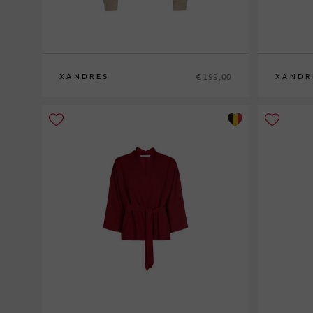
€ 199,00
XANDRES
XANDR
XS
S
M
L
XL
XS
S
M
L
XL