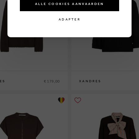
ALLE COOKIES AANVAARDEN
ADAPTER
€ 179,00
ES
XANDRES
XS
S
M
L
XL
XXL