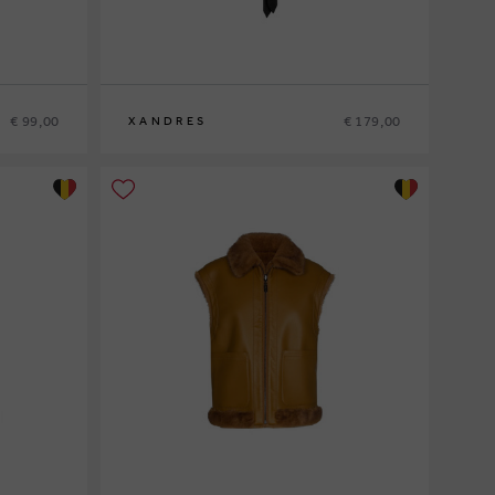
€ 99,00
€ 179,00
XANDRES
36
38
40
42
44
46
48