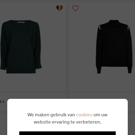
€ 169,00
ES
XANDRES
XS
S
M
L
XL
We maken gebruik van
cookies
om uw
website ervaring te verbeteren.