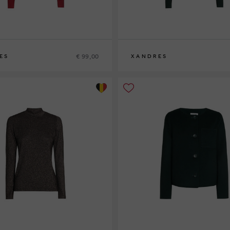
€ 99,00
ES
XANDRES
XS
S
M
L
XL