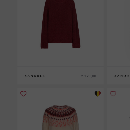
€ 179,00
XANDRES
XANDR
XS
S
M
L
XL
XS
S
M
L
XL