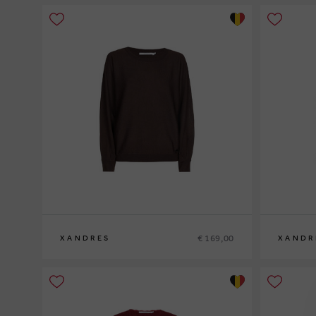
€ 169,00
XANDRES
XANDR
XS
S
M
L
XL
XS
S
M
L
XL