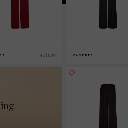
€ 169,00
ES
XANDRES
2
44
46
36
38
40
42
44
46
48
ping