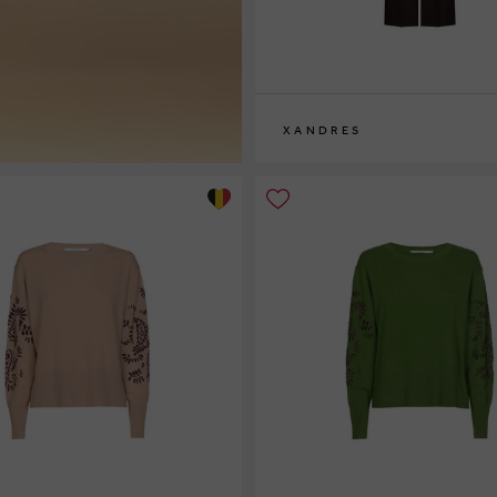
XANDRES
36
38
40
42
44
46
48