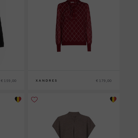
€ 159,00
€ 179,00
XANDRES
XS
S
M
L
XL