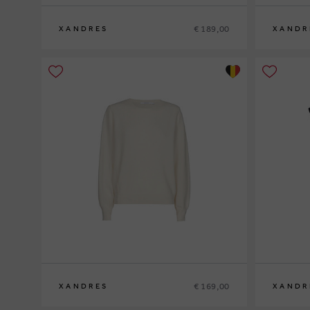
€ 189,00
XANDRES
XANDR
S
M
L
XL
XS
S
M
L
XL
€ 169,00
XANDRES
XANDR
XS
S
M
L
XL
XS
S
M
L
XL