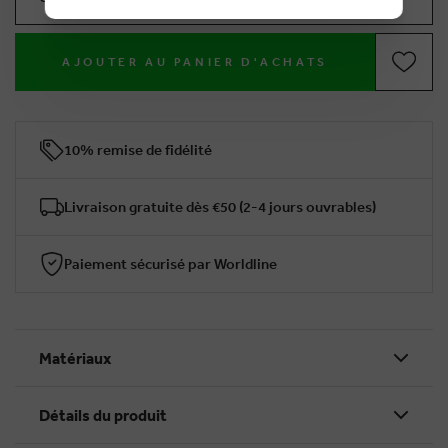
AJOUTER AU PANIER D'ACHATS
10% remise de fidélité
Livraison gratuite dès €50 (2-4 jours ouvrables)
Paiement sécurisé par Worldline
Matériaux
Détails du produit
BRUSSELSESTEENWEG 129