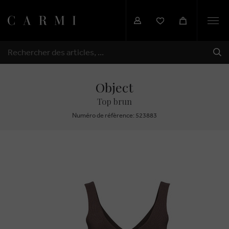
Togg
navi
EXP
RECHERCHER
Object
Top brun
Numéro de réfèrence: 523883