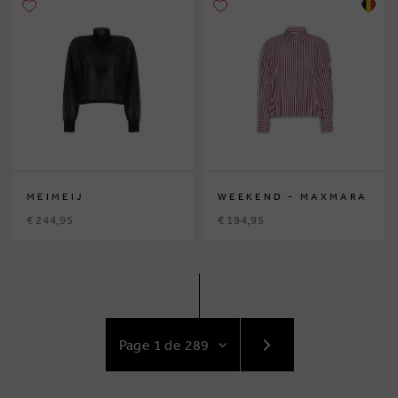
MEIMEIJ
WEEKEND - MAXMARA
€ 244,95
€ 194,95
ACCÉDEZ
AU
SUIVANT
PAGE