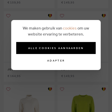
€ 159,95
€ 149,95
We maken gebruik van
cookies
om uw
website ervaring te verbeteren.
ALLE COOKIES AANVAARDEN
ADAPTER
JEFF
JEFF
€ 164,95
€ 149,95