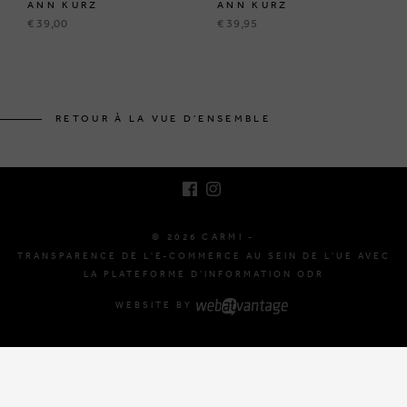
ANN KURZ
ANN KURZ
€ 39,00
€ 39,95
BRUSSELSESTEENWEG 129
1980 ZEMST, BELGIQUE
RETOUR À LA VUE D'ENSEMBLE
E. INFO@CARMI.BE
T. +32 (0)16 61 71 60
© 2026 CARMI -
TRANSPARENCE DE L'E-COMMERCE AU SEIN DE L'UE AVEC
LA PLATEFORME D'INFORMATION ODR
WEBSITE BY