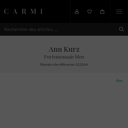
Togg
navi
EXP
RECHERCHER
Ann Kurz
Portemonnaie bleu
Numéro de réfèrence: 522264
Eco