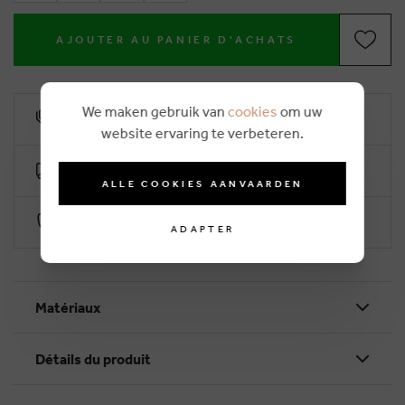
AJOUTER AU PANIER D'ACHATS
We maken gebruik van
cookies
om uw
10% remise de fidélité
website ervaring te verbeteren.
Livraison gratuite dès €50 (2-4 jours ouvrables)
ALLE COOKIES AANVAARDEN
Paiement sécurisé par Worldline
ADAPTER
Matériaux
Détails du produit