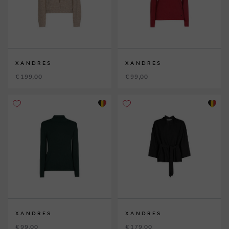
XANDRES
XANDRES
€ 199,00
€ 99,00
XANDRES
XANDRES
€ 99,00
€ 179,00