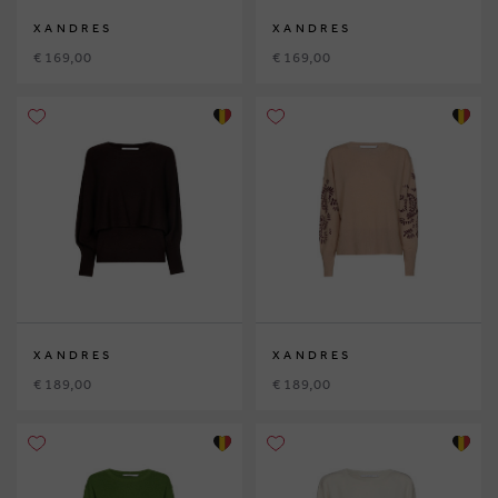
XANDRES
XANDRES
€ 169,00
€ 169,00
XANDRES
XANDRES
€ 189,00
€ 189,00