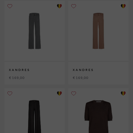
XANDRES
XANDRES
€ 169,00
€ 169,00