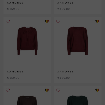
XANDRES
XANDRES
€ 169,00
€ 159,00
XANDRES
XANDRES
€ 159,00
€ 169,00