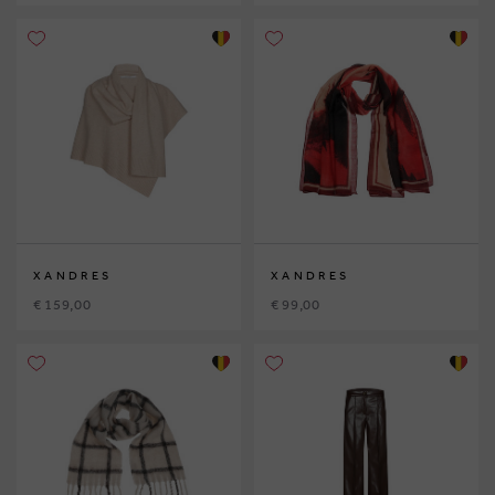
XANDRES
XANDRES
€ 159,00
€ 99,00