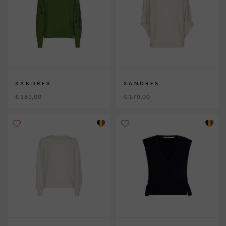
XANDRES
XANDRES
€ 189,00
€ 179,00