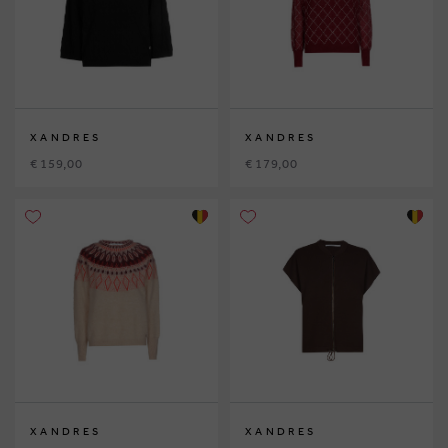
XANDRES
XANDRES
€ 159,00
€ 179,00
XANDRES
XANDRES