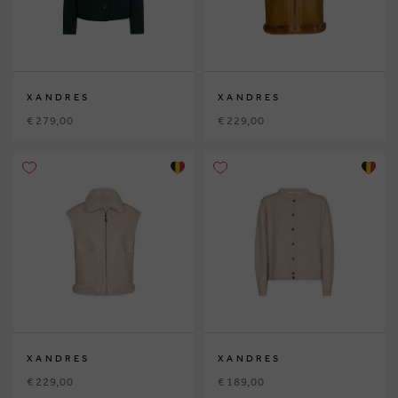
XANDRES
XANDRES
€ 279,00
€ 229,00
XANDRES
XANDRES
€ 229,00
€ 189,00