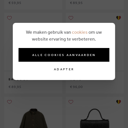
€ 59,95
€ 89,95
We maken gebruik van
cookies
om uw
website ervaring te verbeteren.
ALLE COOKIES AANVAARDEN
ADAPTER
BARBOUR
AO76
€ 89,95
€ 96,00