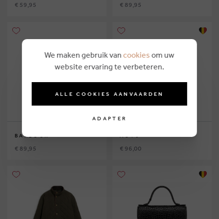
€ 59,95
€ 89,95
We maken gebruik van
cookies
om uw
website ervaring te verbeteren.
ALLE COOKIES AANVAARDEN
ADAPTER
BARBOUR
AO76
€ 89,95
€ 96,00