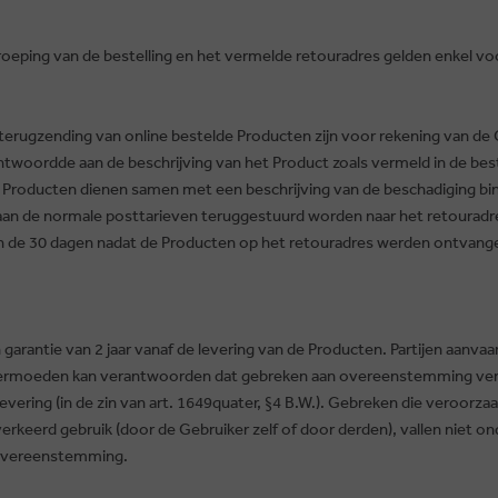
eping van de bestelling en het vermelde retouradres gelden enkel vo
rugzending van online bestelde Producten zijn voor rekening van de G
twoordde aan de beschrijving van het Product zoals vermeld in de best
 Producten dienen samen met een beschrijving van de beschadiging bi
an de normale posttarieven teruggestuurd worden naar het retouradre
n de 30 dagen nadat de Producten op het retouradres werden ontvang
 garantie van 2 jaar vanaf de levering van de Producten. Partijen aanvaa
 vermoeden kan verantwoorden dat gebreken aan overeenstemming v
 levering (in de zin van art. 1649quater, §4 B.W.). Gebreken die veroorz
erkeerd gebruik (door de Gebruiker zelf of door derden), vallen niet ond
 overeenstemming.