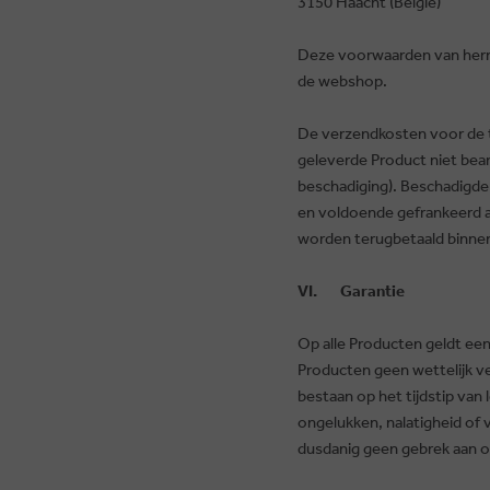
3150 Haacht (België)
Deze voorwaarden van herro
de webshop.
De verzendkosten voor de te
geleverde Product niet bean
beschadiging). Beschadigde
en voldoende gefrankeerd a
worden terugbetaald binne
VI. Garantie
Op alle Producten geldt een
Producten geen wettelijk
bestaan op het tijdstip van
ongelukken, nalatigheid of v
dusdanig geen gebrek aan