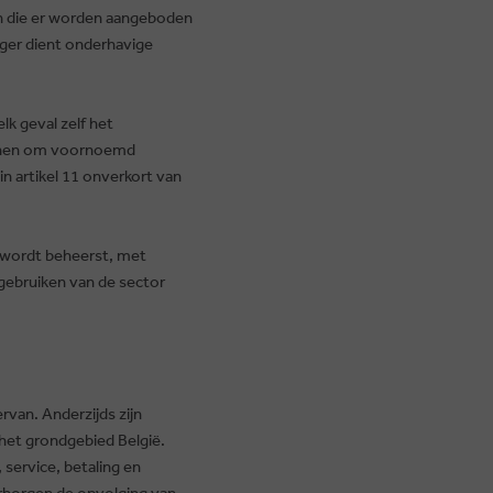
en die er worden aangeboden
ger dient onderhavige
lk geval zelf het
rlenen om voornoemd
n artikel 11 onverkort van
t wordt beheerst, met
 gebruiken van de sector
rvan. Anderzijds zijn
het grondgebied België.
service, betaling en
arborgen de opvolging van