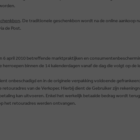
 worden.
eschenkbon
. De traditionele geschenkbon wordt na de online aankoop n
ia de Post.
 6 april 2010 betreffende marktpraktijken en consumentenbeschermin
g te herroepen binnen de 14 kalenderdagen vanaf de dag die volgt op de 
ent onbeschadigd en in de originele verpakking voldoende gefrankee
 retouradres van de Verkoper. Hierbij dient de Gebruiker zijn rekeni
etaling kan uitvoeren. Enkel het werkelijk betaalde bedrag wordt terug
op het retouradres werden ontvangen.