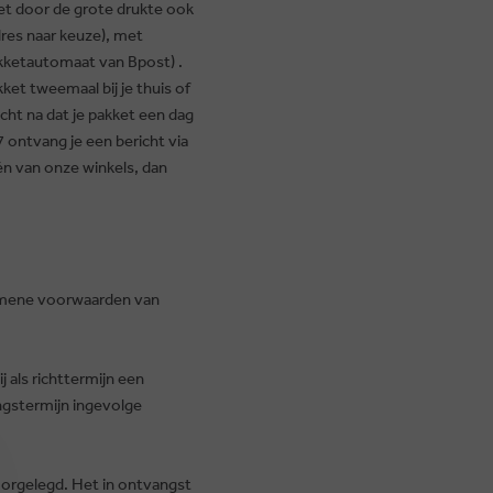
et door de grote drukte ook
dres naar keuze), met
kketautomaat van Bpost) .
ket tweemaal bij je thuis of
cht na dat je pakket een dag
 ontvang je een bericht via
én van onze winkels, dan
gemene voorwaarden van
 als richttermijn een
ngstermijn ingevolge
voorgelegd. Het in ontvangst