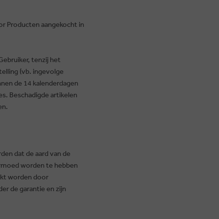
or Producten aangekocht in
ebruiker, tenzij het
elling (vb. ingevolge
nnen de 14 kalenderdagen
s. Beschadigde artikelen
en.
rden dat de aard van de
ermoed worden te hebben
aakt worden door
er de garantie en zijn