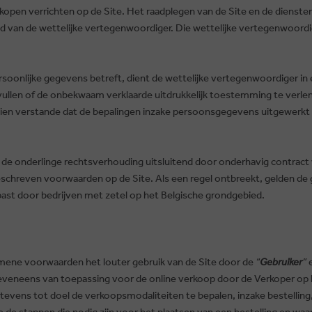
open verrichten op de Site. Het raadplegen van de Site en de dienst
d van de wettelijke vertegenwoordiger. Die wettelijke vertegenwoordi
soonlijke gegevens betreft, dient de wettelijke vertegenwoordiger in e
te vullen of de onbekwaam verklaarde uitdrukkelijk toestemming te ve
 dien verstande dat de bepalingen inzake persoonsgegevens uitgewerkt i
 de onderlinge rechtsverhouding uitsluitend door onderhavig contrac
 beschreven voorwaarden op de Site. Als een regel ontbreekt, gelden de
ast door bedrijven met zetel op het Belgische grondgebied.
emene voorwaarden het louter gebruik van de Site door de
“
Gebruiker
”
e
veneens van toepassing voor de online verkoop door de Verkoper op 
vens tot doel de verkoopsmodaliteiten te bepalen, inzake bestelling, 
e de stappen die nodig zijn voor het plaatsen van een bestelling en wa