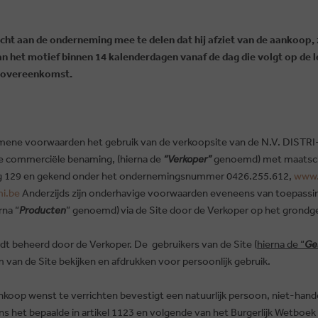
cht aan de onderneming mee te delen dat hij afziet van de aankoop, 
 het motief binnen 14 kalenderdagen vanaf de dag die volgt op de l
enovereenkomst.
gemene voorwaarden het gebruik van de verkoopsite van de N.V. DIS
e commerciële benaming, (hierna de
“Verkoper”
genoemd) met maatscha
 129 en gekend onder het ondernemingsnummer 0426.255.612,
www.
i.be
Anderzijds zijn onderhavige voorwaarden eveneens van toepassin
rna “
Producten
” genoemd)
via de Site door de Verkoper op het grondge
dt beheerd door de Verkoper. De gebruikers van de Site (
hierna de “
Ge
 van de Site bekijken en afdrukken voor persoonlijk gebruik.
ankoop wenst te verrichten bevestigt een natuurlijk persoon, niet-han
tens het bepaalde in artikel 1123 en volgende van het Burgerlijk Wetboe