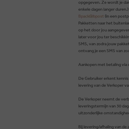
opgegeven. Ze wordt je dan
enkele dagen langer duren
Bpack@bpost
(in een postp
Pakketten naar het buitenl
op het door jou aangegeven 
later voor jou ter beschikkin
SMS, van zodra jouw pakket 
ontvang je een SMS van zodr
Aankopen met betaling via o
De Gebruiker erkent kennis
levering van de Verkoper va
De Verkoper neemt de verbin
leveringstermijn van 30 da
uitzonderlijke omstandighed
Bij levering/afhaling van d