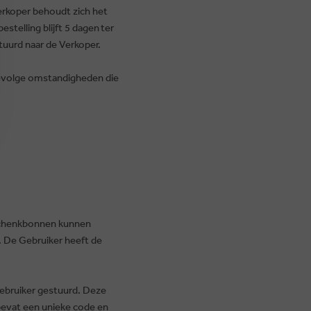
erkoper behoudt zich het
stelling blijft 5 dagen
ter
tuurd naar de Verkoper.
gevolge omstandigheden die
schenkbonnen kunnen
. De Gebruiker heeft de
Gebruiker gestuurd. Deze
bevat een unieke code en