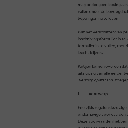
mag onder geen beding aank
vallen onder de bevoegdhei
bepalingen na te leven.
Wat het verschaffen van per
inschrijvingsformulier in 
formulier in te vullen, met
kracht blijven.
Partijen komen overeen dat
uitsluiting van alle eerder
"
verkoop op afstand
" toegep
I. Voorwerp
Enerzijds regelen deze alg
onderhavige voorwaarden e
Deze voorwaarden hebben te
levering en bepalen derhalv