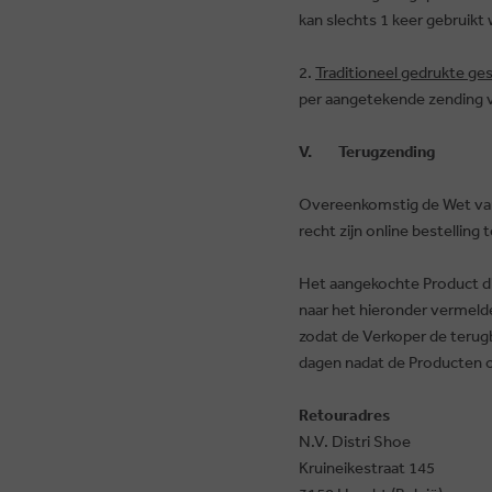
kan slechts 1 keer gebruikt
2.
Traditioneel gedrukte g
per aangetekende zending v
V. Terugzending
Overeenkomstig de Wet van
recht zijn online bestellin
Het aangekochte Product di
naar het hieronder vermelde
zodat de Verkoper de terugb
dagen nadat de Producten 
Retouradres
N.V. Distri Shoe
Kruineikestraat 145