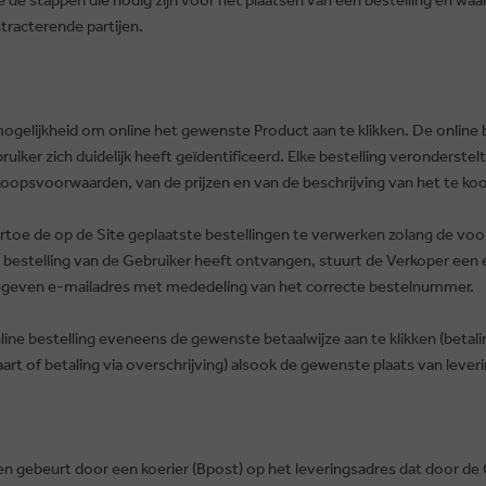
tracterende partijen.
ogelijkheid om online het gewenste Product aan te klikken. De online b
iker zich duidelijk heeft geïdentificeerd. Elke bestelling veronderstel
opsvoorwaarden, van de prijzen en van de beschrijving van het te k
rtoe de op de Site geplaatste bestellingen te verwerken zolang de voor
 bestelling van de Gebruiker heeft ontvangen, stuurt de Verkoper een 
egeven e-mailadres met mededeling van het correcte bestelnummer.
line bestelling eveneens de gewenste betaalwijze aan te klikken (betali
rt of betaling via overschrijving) alsook de gewenste plaats van leveri
en gebeurt door een koerier (Bpost) op het leveringsadres dat door de