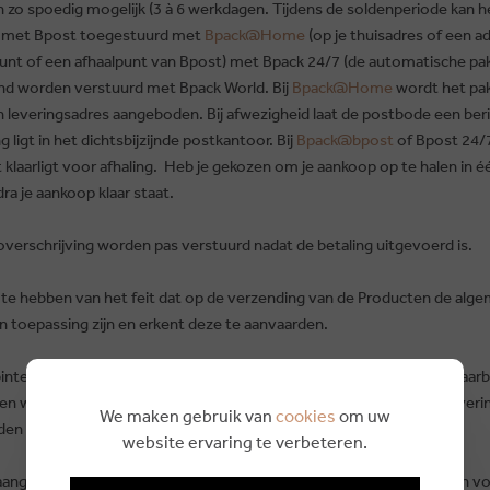
 zo spoedig mogelijk (3 à 6 werkdagen. Tijdens de soldenperiode kan h
.) met Bpost toegestuurd met
Bpack@Home
(op je thuisadres of een a
unt of een afhaalpunt van Bpost) met Bpack 24/7 (de automatische pa
and worden verstuurd met Bpack World. Bij
Bpack@Home
wordt het pak
leveringsadres aangeboden. Bij afwezigheid laat de postbode een beri
g ligt in het dichtsbijzijnde postkantoor. Bij
Bpack@bpost
of Bpost 24/7
klaarligt voor afhaling. Heb je gekozen om je aankoop op te halen in é
a je aankoop klaar staat.
verschrijving worden pas verstuurd nadat de betaling uitgevoerd is.
 te hebben van het feit dat op de verzending van de Producten de al
n toepassing zijn en erkent deze te aanvaarden.
tenis op zich om de Producten zo spoedig mogelijk te leveren, waarbij
gen wordt overeengekomen. Partijen aanvaarden evenwel dat de leveri
We maken gebruik van
cookies
om uw
en langer kan zijn dan voormelde richttermijn.
website ervaring te verbeteren.
e aangekochte Producten dient een geldig identiteitsbewijs te worden 