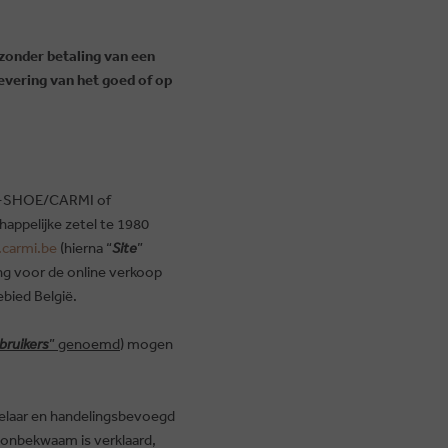
zonder betaling van een
evering van het goed of op
TRI-SHOE/CARMI of
ppelijke zetel te 1980
carmi.be
(hierna “
Site
”
g voor de online verkoop
bied België.
bruikers
” genoemd
) mogen
delaar en handelingsbevoegd
k onbekwaam is verklaard,