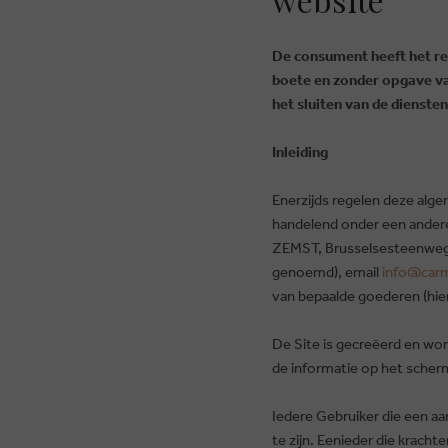
website
De consument heeft het re
boete en zonder opgave van
het sluiten van de dienst
Inleiding
Enerzijds regelen deze al
handelend onder een ander
ZEMST, Brusselsesteenweg
genoemd), email
info@carm
van bepaalde goederen (hie
De Site is gecreëerd en wor
de informatie op het scherm
Iedere Gebruiker die een a
te zijn. Eenieder die krach