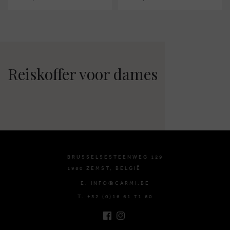
Reiskoffer voor dames
BRUSSELSESTEENWEG 129
1980 ZEMST, BELGIË
E. INFO@CARMI.BE
T. +32 (0)16 61 71 60