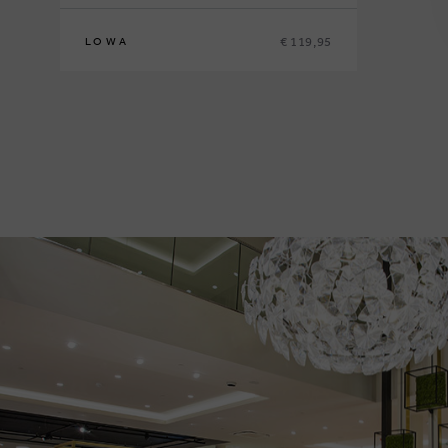
€ 119,95
LOWA
28
29
30
31
33
35