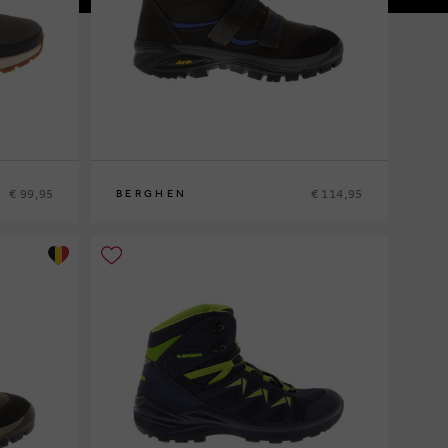
€ 99,95
€ 114,95
BERGHEN
28
29
30
31
32
33
34
35
37
38