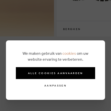
BERGHEN
28
29
30
31
32
33
34
We maken gebruik van
cookies
om uw
website ervaring te verbeteren.
ALLE COOKIES AANVAARDEN
AANPASSEN