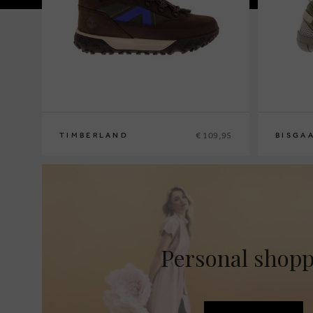
€ 109,95
TIMBERLAND
BISGA
31
32
33
34
35
29
31
32
3
Personal shop