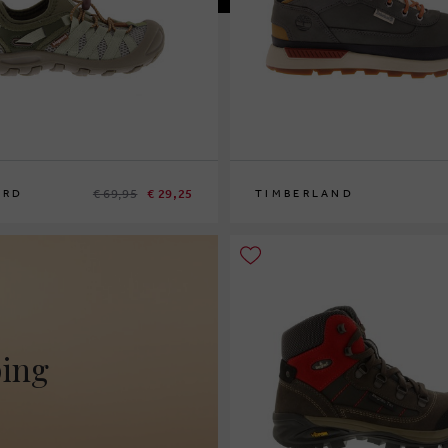
€ 69,95
€ 29,25
ARD
TIMBERLAND
4
36
38
ping