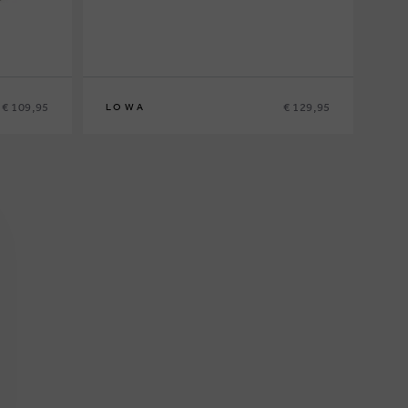
€ 109,95
€ 129,95
LOWA
36
37
38
39
40