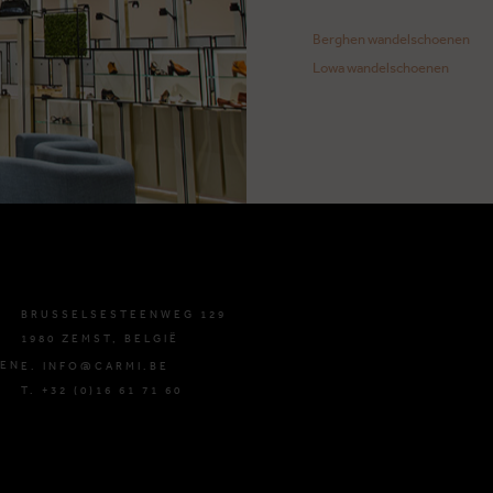
Berghen wandelschoenen
Lowa wandelschoenen
BRUSSELSESTEENWEG 129
1980 ZEMST, BELGIË
DEN
E. INFO@CARMI.BE
T. +32 (0)16 61 71 60