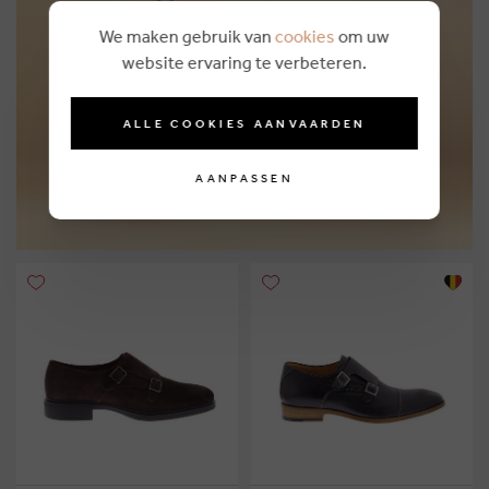
We maken gebruik van
cookies
om uw
Personal shopping
website ervaring te verbeteren.
MEER INFO
ALLE COOKIES AANVAARDEN
AANPASSEN