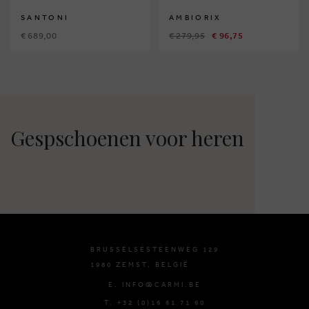
SANTONI
AMBIORIX
€ 689,00
€ 279,95
€ 96,75
Gespschoenen voor heren
BRUSSELSESTEENWEG 129
1980 ZEMST, BELGIË
E. INFO@CARMI.BE
T. +32 (0)16 61 71 60