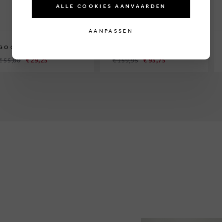
ALLE COOKIES AANVAARDEN
AANPASSEN
GOODIES SPORTIVE
GOODIES SPORTIVE
€ 55,00
€ 29,25
€ 159,95
€ 93,75