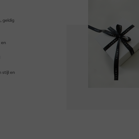
 geldig
t en
l
stijl en