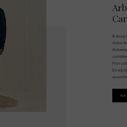
Arb
Car
Ik koop 
Arbor A
Antwerp
combin
Hun coll
En wij z
assorti
NA