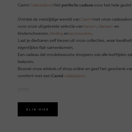
Carmi
Cadeaubon
: Het
perfecte cadeau
voor het hele gezin!
Ontdek de veelzijdige wereld van
Carmi
met onze cadeaubon,
voor onze uitgebreide selectie van
heren
-,
dames
- en
kinderschoenen,
kleding
en
accessoires
.
Laat je dierbaren zelf kiezen uit onze collecties, waar kwalitei
eigentijdse flair samenkomen.
Een cadeau dat modebewuste shoppers van alle leeftijden za
bekoren.
Bezoek onze winkels of shop online en geef het geschenk van 
comfort met een
Carmi
cadeaubon
.
♡♡♡
KLIK HIER