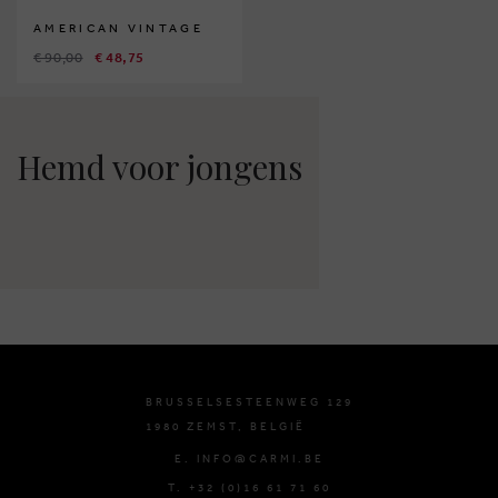
AMERICAN VINTAGE
€ 90,00
€ 48,75
Hemd voor jongens
BRUSSELSESTEENWEG 129
1980 ZEMST, BELGIË
E. INFO@CARMI.BE
T. +32 (0)16 61 71 60