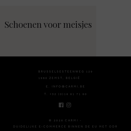
Schoenen voor meisjes
BRUSSELSESTEENWEG 129
1980 ZEMST, BELGIË
E. INFO@CARMI.BE
T. +32 (0)16 61 71 60
© 2026 CARMI -
DUIDELIJKE E-COMMERCE BINNEN DE EU MET ODR