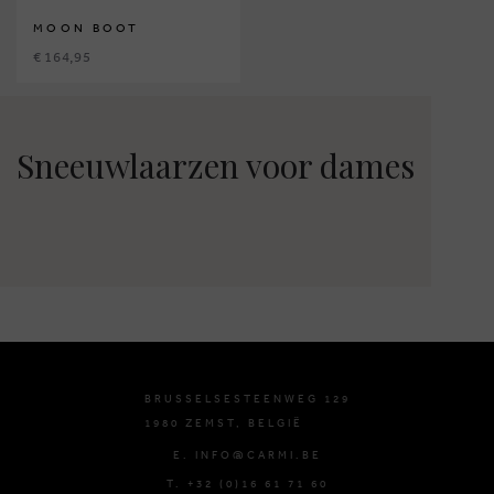
MOON BOOT
€ 164,95
Sneeuwlaarzen voor dames
BRUSSELSESTEENWEG 129
1980 ZEMST, BELGIË
E. INFO@CARMI.BE
T. +32 (0)16 61 71 60