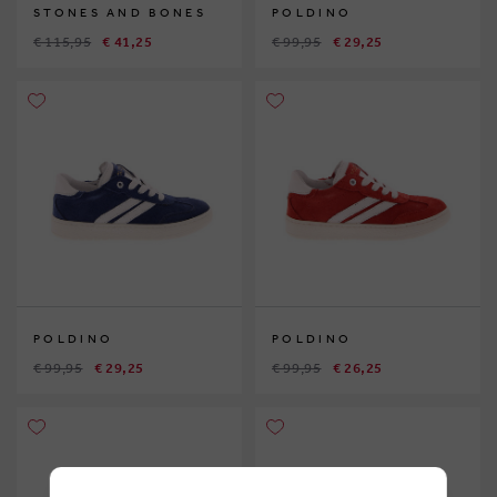
STONES AND BONES
POLDINO
€ 115,95
€ 41,25
€ 99,95
€ 29,25
POLDINO
POLDINO
€ 99,95
€ 29,25
€ 99,95
€ 26,25