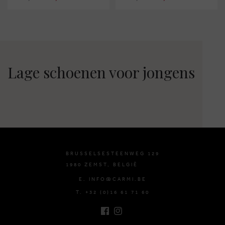
Lage schoenen voor jongens
BRUSSELSESTEENWEG 129
1980 ZEMST, BELGIË
E. INFO@CARMI.BE
T. +32 (0)16 61 71 60