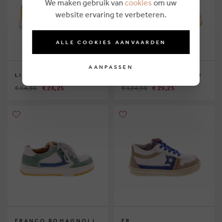
We maken gebruik van
cookies
om uw
website ervaring te verbeteren.
ALLE COOKIES AANVAARDEN
AANPASSEN
LITTLE DAVID
FRANCO ROMAGNOLI
€ 94,95
€ 26,25
€ 124,95
€ 29,25
FRANCO ROMAGNOLI
FR