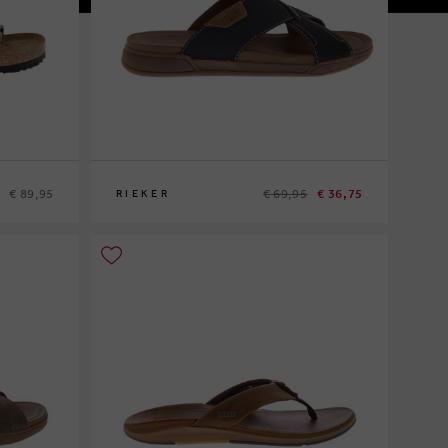
€ 89,95
€ 69,95
€ 36,75
RIEKER
40
42
43