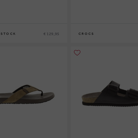
€ 129,95
NSTOCK
CROCS
3
46
38
39
41
42
43
45