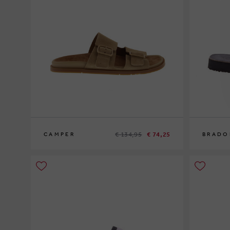
€ 134,95
€ 74,25
CAMPER
BRADO
46
42
44
45