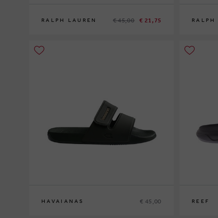
€ 45,00
€ 21,75
RALPH LAUREN
RALPH
40
40
43
44
4
€ 45,00
HAVAIANAS
REEF
39-40
41-42
43-44
45-46
39
40
42
4