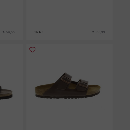
€ 54,99
€ 59,99
REEF
40
42
43
44
45
46
47
48