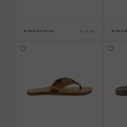
€ 119,95
BIRKENSTOCK
BIRKE
36
37
38
39
40
41
42
43
45
46
47
40
41
42
4