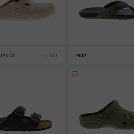
€ 149,95
NSTOCK
REEF
2
43
45
40
46