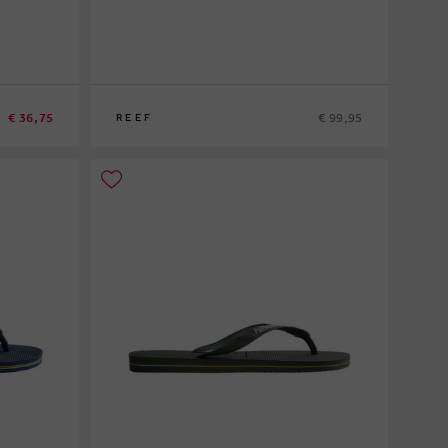
€ 36,75
€ 99,95
REEF
40
45