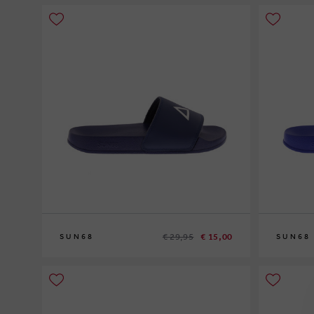
€ 29,95
€ 15,00
SUN68
SUN68
42
42