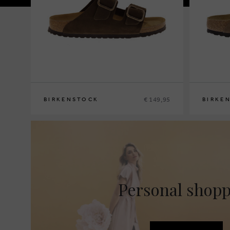
€ 149,95
BIRKENSTOCK
BIRKE
45
41
42
43
4
Personal shop