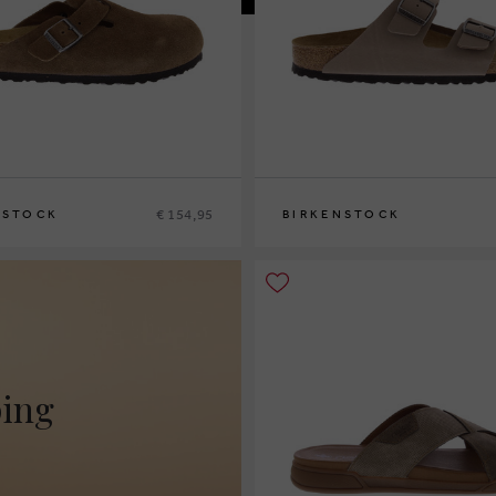
€ 154,95
NSTOCK
BIRKENSTOCK
5
46
41
42
43
44
45
46
ping