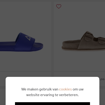
€ 29,95
€ 15,00
€ 89,95
CYCLEUR DE LUXE
41
We maken gebruik van
cookies
om uw
website ervaring te verbeteren.