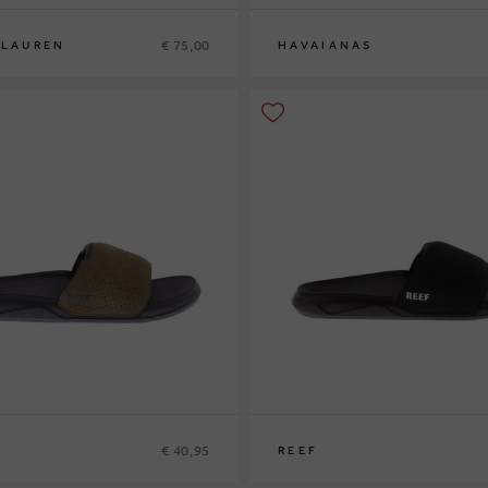
€ 75,00
 LAUREN
HAVAIANAS
5
46
37-38
41-42
€ 40,95
REEF
3
39
40
42
43
44
45
46