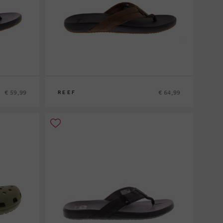
€ 59,99
€ 64,99
REEF
43
44
45