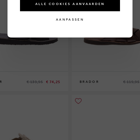
ALLE COOKIES AANVAARDEN
AANPASSEN
€ 139,95
€ 74,25
€ 119,95
R
BRADOR
41
42