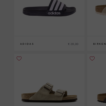
€ 28,00
ADIDAS
BIRKE
38
39½
40½
46
47½
38
39
41
4