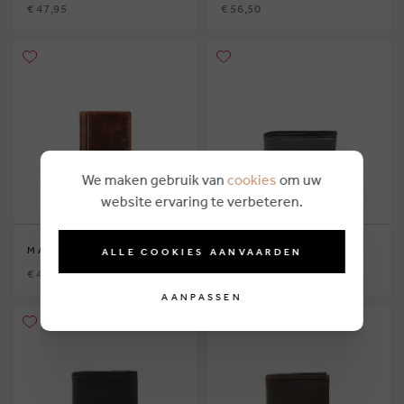
€ 47,95
€ 56,50
We maken gebruik van
cookies
om uw
website ervaring te verbeteren.
MAVERICK
ARTHUR & ASTON
ALLE COOKIES AANVAARDEN
€ 49,95
€ 59,00
AANPASSEN