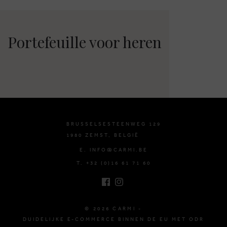
Portefeuille voor heren
BRUSSELSESTEENWEG 129
1980 ZEMST, BELGIË
E. INFO@CARMI.BE
T. +32 (0)16 61 71 60
© 2026 CARMI -
DUIDELIJKE E-COMMERCE BINNEN DE EU MET ODR