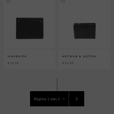
MAVERICK
ARTHUR & ASTON
€ 52,95
€ 55,00
GA
NAAR
VOLGENDE
PAGINA