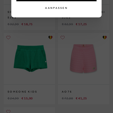
AANPASSEN
SOMEONE JUNIOR MEI
SOMEONE JUNIOR MEI
SJES
SJES
€ 32,99
€ 18,75
€ 32,99
€ 17,25
SOMEONE KIDS
AO76
€ 24,99
€ 15,00
€ 72,00
€ 41,25