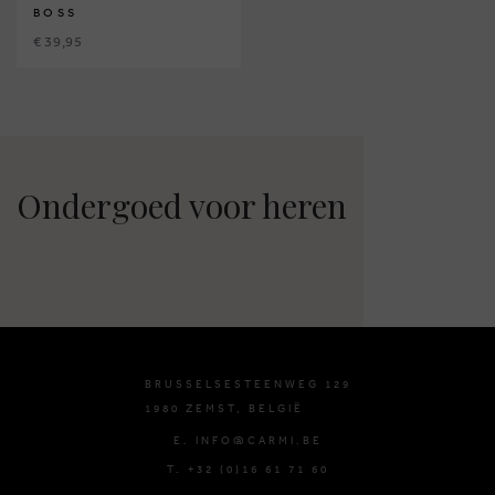
BOSS
€ 39,95
Ondergoed voor heren
BRUSSELSESTEENWEG 129
1980 ZEMST, BELGIË
E. INFO@CARMI.BE
T. +32 (0)16 61 71 60