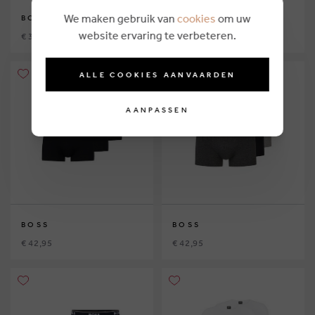
We maken gebruik van
cookies
om uw
BOSS
BOSS
website ervaring te verbeteren.
€ 34,95
€ 39,95
ALLE COOKIES AANVAARDEN
AANPASSEN
BOSS
BOSS
€ 42,95
€ 42,95