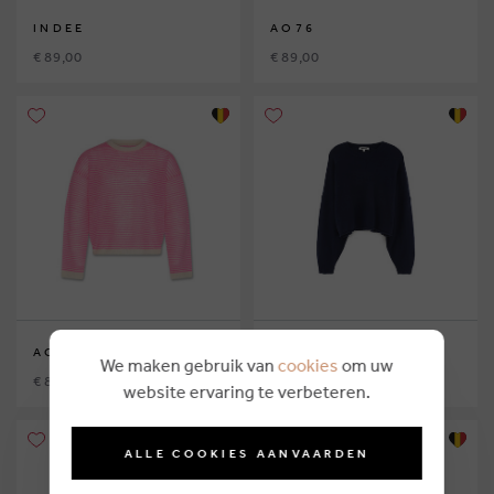
INDEE
AO76
€ 89,00
€ 89,00
AO76
BELLEROSE
We maken gebruik van
cookies
om uw
€ 89,00
€ 119,00
website ervaring te verbeteren.
ALLE COOKIES AANVAARDEN