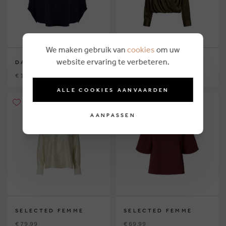
We maken gebruik van
cookies
om uw
website ervaring te verbeteren.
DAME BLANCHE
ESSENTIEL
€ 139,99
€ 164,95
ALLE COOKIES AANVAARDEN
AANPASSEN
SELECTED FEMME
SELECTED FEMME
€ 79,99
€ 69,99