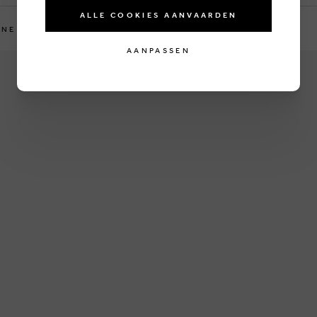
ALLE COOKIES AANVAARDEN
€ 46,99
€ 18,75
NE KIDS
AMERICAN VINTAGE
AANPASSEN
34
140
5
7