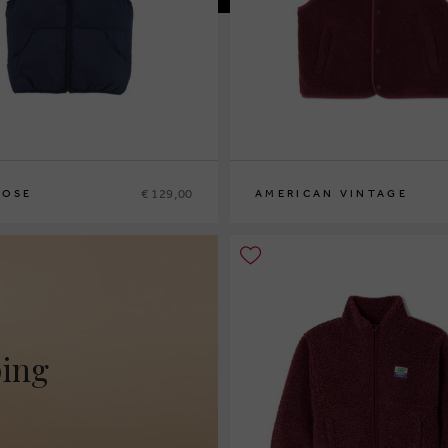
€ 129,00
ROSE
AMERICAN VINTAGE
S
M
L
XL
ping