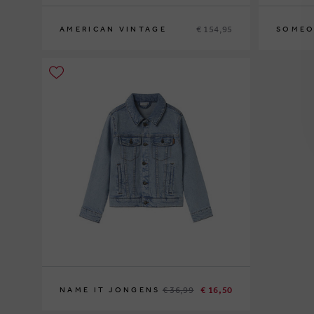
€ 154,95
AMERICAN VINTAGE
SOMEO
5
7
9
11
13
110
128
1
€ 36,99
€ 16,50
NAME IT JONGENS
152
164