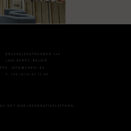
BRUSSELSESTEENWEG 129
1980 ZEMST, BELGIË
DEN
E. INFO@CARMI.BE
T. +32 (0)16 61 71 60
 EU MET ODR INFORMATIEPLATFORM.