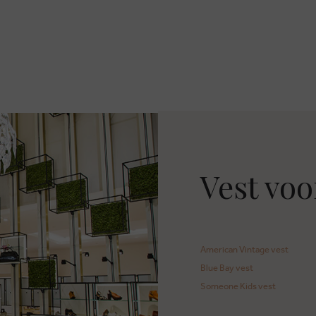
Vest voo
American Vintage vest
Blue Bay vest
Someone Kids vest