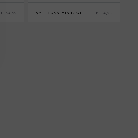
€ 154,95
€ 154,95
AMERICAN VINTAGE
5
7
9
11