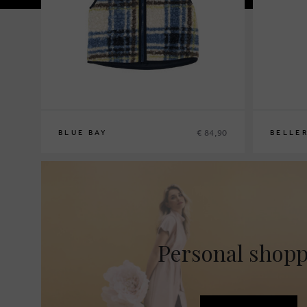
€ 84,90
BLUE BAY
BELLE
128
140
152
164
8
10
12
14
Personal shop