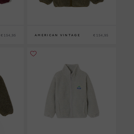
€ 154,95
€ 154,95
AMERICAN VINTAGE
7
9
11
13