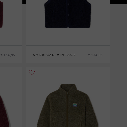
€ 134,95
€ 134,95
AMERICAN VINTAGE
S
M
L
XL