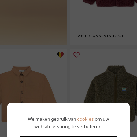
AMERICAN VINTAGE
7
9
11
13
We maken gebruik van
cookies
om uw
website ervaring te verbeteren.