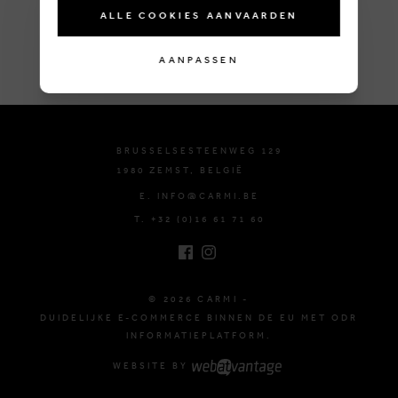
ALLE COOKIES AANVAARDEN
AANPASSEN
BRUSSELSESTEENWEG 129
1980 ZEMST, BELGIË
E. INFO@CARMI.BE
T. +32 (0)16 61 71 60
© 2026 CARMI -
DUIDELIJKE E-COMMERCE BINNEN DE EU MET ODR
INFORMATIEPLATFORM.
WEBSITE BY