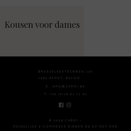
Kousen voor dames
BRUSSELSESTEENWEG 129
1980 ZEMST, BELGIË
E. INFO@CARMI.BE
T. +32 (0)16 61 71 60
© 2026 CARMI -
DUIDELIJKE E-COMMERCE BINNEN DE EU MET ODR